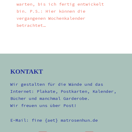
warten, bis ich fertig entwickelt
bin. P.S.: Hier können die
vergangenen Wochenkalender
betrachtet…
KONTAKT
Wir gestalten für die Wände und das
Internet: Plakate, Postkarten, Kalender,
Bücher und manchmal Garderobe.
Wir freuen uns über Post!
E-Mail: fine {aet} matrosenhun.de