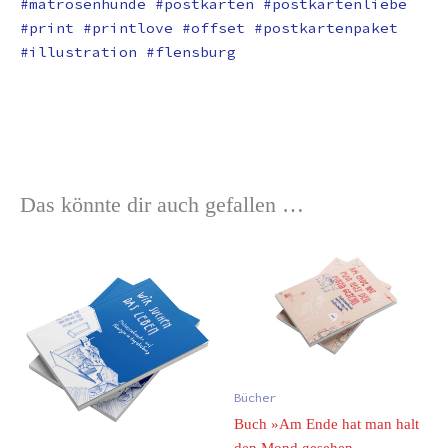
#matrosenhunde #postkarten #postkartenliebe
#print #printlove #offset #postkartenpaket
#illustration #flensburg
Das könnte dir auch gefallen …
Bücher
Buch »Am Ende hat man halt
den Mond gesehen –