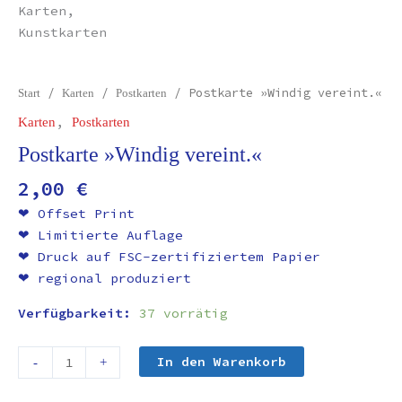
/
/
/ Postkarte »Windig vereint.«
Start
Karten
Postkarten
,
Karten
Postkarten
Postkarte »Windig vereint.«
2,00
€
❤︎ Offset Print
❤︎ Limitierte Auflage
❤︎ Druck auf FSC-zertifiziertem Papier
❤︎ regional produziert
Verfügbarkeit:
37 vorrätig
In den Warenkorb
-
+