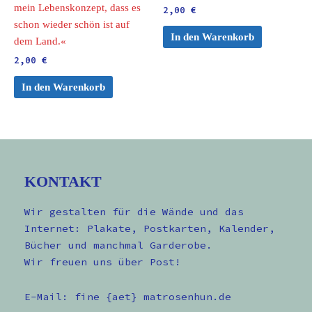
mein Lebenskonzept, dass es
2,00
€
schon wieder schön ist auf
In den Warenkorb
dem Land.«
2,00
€
In den Warenkorb
KONTAKT
Wir gestalten für die Wände und das
Internet: Plakate, Postkarten, Kalender,
Bücher und manchmal Garderobe.
Wir freuen uns über Post!
E-Mail: fine {aet} matrosenhun.de