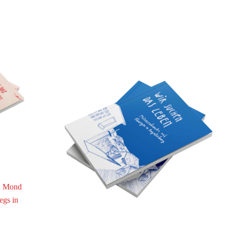
n Mond
egs in