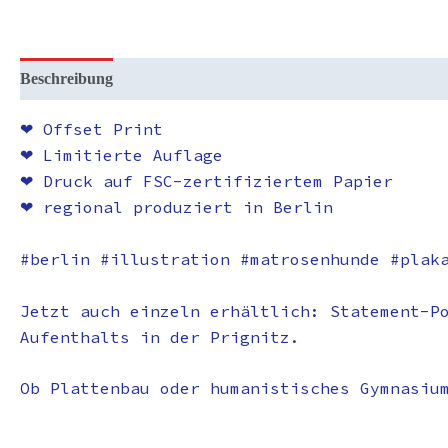
Beschreibung
Zusätzliche Informationen
Rezensionen (0)
❤︎ Offset Print
❤︎ Limitierte Auflage
❤︎ Druck auf FSC-zertifiziertem Papier
❤︎ regional produziert in Berlin
#berlin #illustration #matrosenhunde #plak
Jetzt auch einzeln erhältlich: Statement-P
Aufenthalts in der Prignitz.
Ob Plattenbau oder humanistisches Gymnasiu