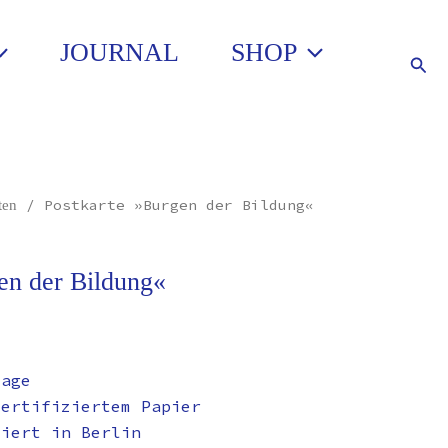
JOURNAL
SHOP
Such
/ Postkarte »Burgen der Bildung«
ten
en der Bildung«
lage
zertifiziertem Papier
ziert in Berlin