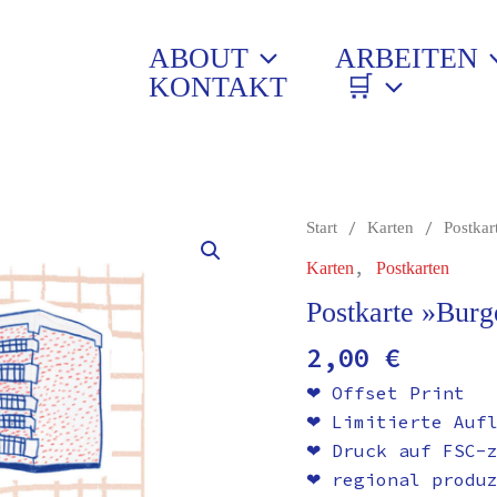
ABOUT
ARBEITEN
KONTAKT
🛒
Postkarte
/
/
Start
Karten
Postkar
»Burgen
,
Karten
Postkarten
der
Postkarte »Burg
Bildung«
Menge
2,00
€
❤︎ Offset Print
❤︎ Limitierte Auf
❤︎ Druck auf FSC-
❤︎ regional produ