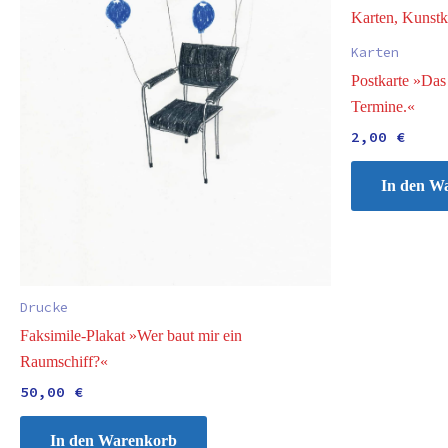
Karten
Postkarte »Das 
Termine.«
2,00
€
In den W
Drucke
Faksimile-Plakat »Wer baut mir ein
Raumschiff?«
50,00
€
In den Warenkorb