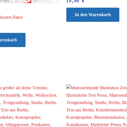
19,90
€
In den Warenkorb
karten-Paket
arenkorb