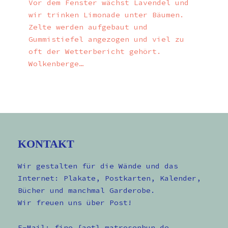
Vor dem Fenster wächst Lavendel und
wir trinken Limonade unter Bäumen.
Zelte werden aufgebaut und
Gummistiefel angezogen und viel zu
oft der Wetterbericht gehört.
Wolkenberge…
KONTAKT
Wir gestalten für die Wände und das
Internet: Plakate, Postkarten, Kalender,
Bücher und manchmal Garderobe.
Wir freuen uns über Post!
E-Mail: fine {aet} matrosenhun.de