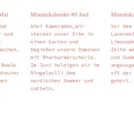
 Mai
Monatskalender #9 Juni
Monatska
nat
Ahoi Kameraden,wir
Vor dem
r und
stecken unser Erbe in
Lavende
t
einen Garten und
Limonad
ädchen,
begießen unsere Dämonen
Zelte w
mit Rharbarberschorle.
und Gum
 Bowle
Im Juni huldigen wir im
angezog
nteurer
Ringelpulli dem
oft der
uen
nordischen Sommer und
gehört.
satteln…