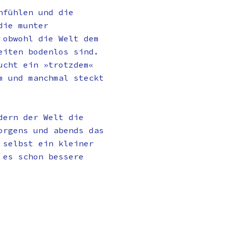
nfühlen und die
die munter
 obwohl die Welt dem
eiten bodenlos sind.
ucht ein »trotzdem«
m und manchmal steckt
dern der Welt die
orgens und abends das
 selbst ein kleiner
 es schon bessere