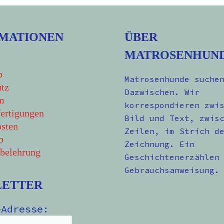
MATIONEN
ÜBER
MATROSENHUN
p
Matrosenhunde suche
tz
Dazwischen. Wir
m
korrespondieren zwi
ertigungen
Bild und Text, zwis
sten
Zeilen, im Strich d
b
Zeichnung. Ein
belehrung
Geschichtenerzählen
Gebrauchsanweisung.
LETTER
-Adresse: