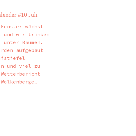
lender #10 Juli
 Fenster wächst
l und wir trinken
e unter Bäumen.
erden aufgebaut
mistiefel
en und viel zu
 Wetterbericht
 Wolkenberge…