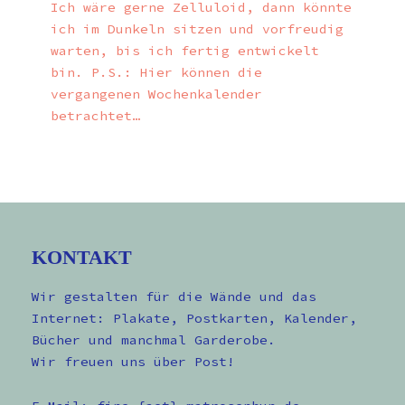
Ich wäre gerne Zelluloid, dann könnte
ich im Dunkeln sitzen und vorfreudig
warten, bis ich fertig entwickelt
bin. P.S.: Hier können die
vergangenen Wochenkalender
betrachtet…
KONTAKT
Wir gestalten für die Wände und das
Internet: Plakate, Postkarten, Kalender,
Bücher und manchmal Garderobe.
Wir freuen uns über Post!