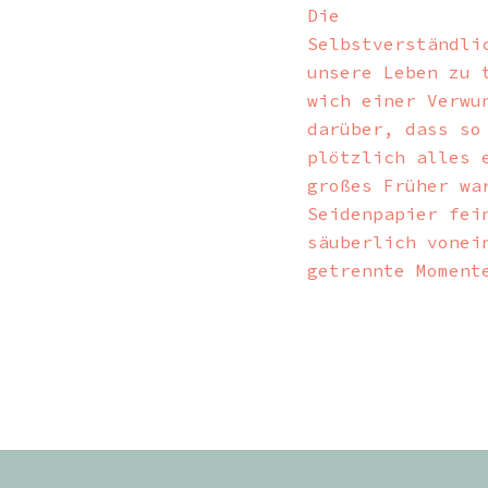
Die
Selbstverständli
unsere Leben zu 
wich einer Verwu
darüber, dass so
plötzlich alles 
großes Früher wa
Seidenpapier fei
säuberlich vonei
getrennte Moment