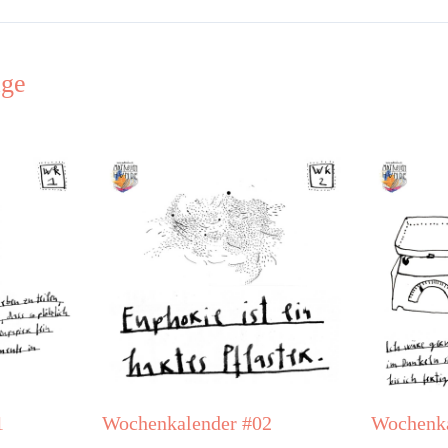
äge
1
Wochenkalender #02
Wochenka