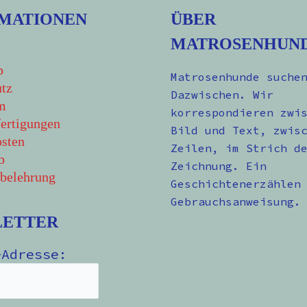
MATIONEN
ÜBER
MATROSENHUN
p
Matrosenhunde suche
tz
Dazwischen. Wir
m
korrespondieren zwi
ertigungen
Bild und Text, zwis
sten
Zeilen, im Strich d
b
Zeichnung. Ein
belehrung
Geschichtenerzählen
Gebrauchsanweisung.
LETTER
-Adresse: