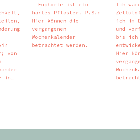
Euphorie ist ein
Ich wär
chkeit,
hartes Pflaster. P.S.:
Zellulo
teilen,
Hier können die
ich im 
nderung
vergangenen
und vor
Wochenkalender
bis ich
ein
betrachtet werden.
entwick
r; von
Hier kö
n
vergang
nander
Wochenk
e in…
betrach