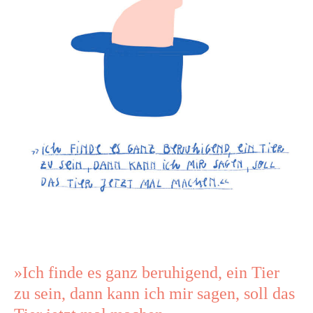
zu
sein,
dann
kann
ich
mir
sagen,
soll
das
Tier
jetzt
mal
machen.«
»Ich finde es ganz beruhigend, ein Tier
zu sein, dann kann ich mir sagen, soll das