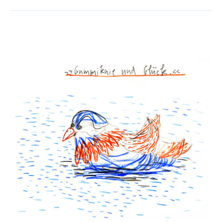
»Gummiknie
und
Glück«