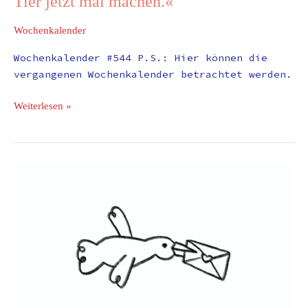
Tier jetzt mal machen.«
Wochenkalender
Wochenkalender #544 P.S.: Hier können die
vergangenen Wochenkalender betrachtet werden.
Weiterlesen »
Intrinsische
Motivation
ist
nichts,
womit
sich
schnelles
Geld
verdienen