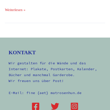
Weiterlesen »
KONTAKT
Wir gestalten für die Wände und das
Internet: Plakate, Postkarten, Kalender,
Bücher und manchmal Garderobe.
Wir freuen uns über Post!
E-Mail: fine {aet} matrosenhun.de