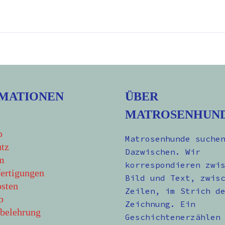
MATIONEN
ÜBER
MATROSENHUN
p
Matrosenhunde suche
tz
Dazwischen. Wir
m
korrespondieren zwi
ertigungen
Bild und Text, zwis
sten
Zeilen, im Strich d
b
Zeichnung. Ein
belehrung
Geschichtenerzählen