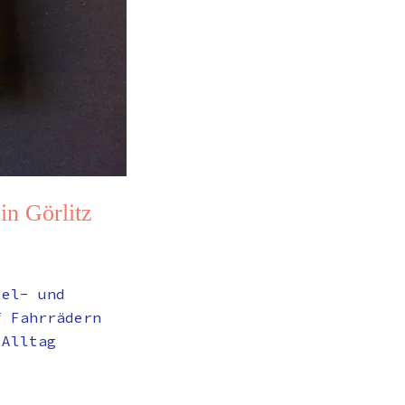
n Görlitz
tel- und
f Fahrrädern
 Alltag