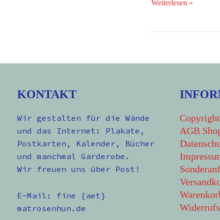
Weiterlesen »
KONTAKT
INFOR
Copyright
Wir gestalten für die Wände
AGB Sho
und das Internet: Plakate,
Datenschu
Postkarten, Kalender, Bücher
Impressu
und manchmal Garderobe.
Sonderanf
Wir freuen uns über Post!
Versandko
Warenkor
E-Mail: fine {aet}
Widerrufs
matrosenhun.de