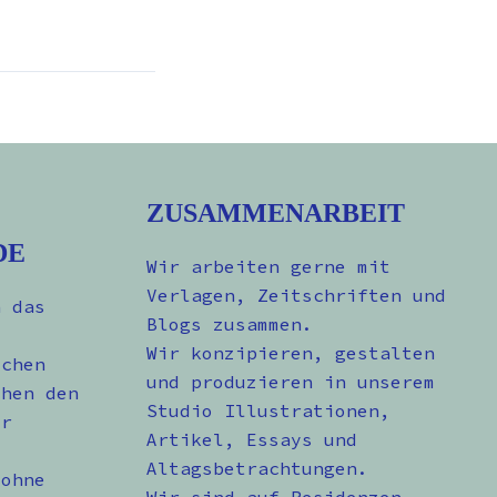
ZUSAMMENARBEIT
DE
Wir arbeiten gerne mit
Verlagen, Zeitschriften und
n das
Blogs zusammen.
Wir konzipieren, gestalten
schen
und produzieren in unserem
chen den
Studio Illustrationen,
er
Artikel, Essays und
Altagsbetrachtungen.
 ohne