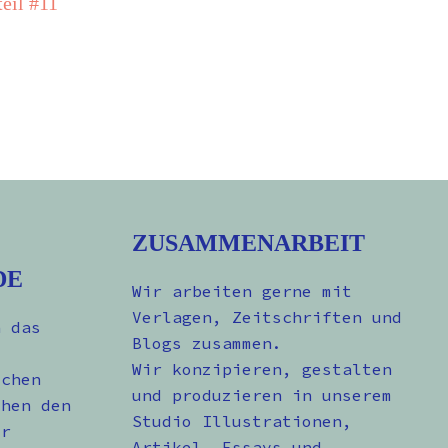
eil #11
ZUSAMMENARBEIT
DE
Wir arbeiten gerne mit
Verlagen, Zeitschriften und
n das
Blogs zusammen.
Wir konzipieren, gestalten
schen
und produzieren in unserem
chen den
Studio Illustrationen,
er
Artikel, Essays und