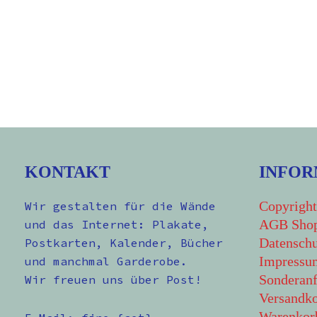
KONTAKT
INFOR
Copyright
Wir gestalten für die Wände
AGB Sho
und das Internet: Plakate,
Datenschu
Postkarten, Kalender, Bücher
Impressu
und manchmal Garderobe.
Sonderanf
Wir freuen uns über Post!
Versandko
Warenkor