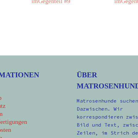
imGegenteil #9
imGegent
MATIONEN
ÜBER
MATROSENHUN
p
Matrosenhunde suche
tz
Dazwischen. Wir
m
korrespondieren zwi
ertigungen
Bild und Text, zwis
sten
Zeilen, im Strich d
b