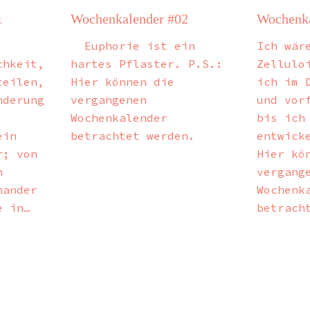
1
Wochenkalender #02
Wochenka
Euphorie ist ein
Ich wär
chkeit,
hartes Pflaster. P.S.:
Zellulo
teilen,
Hier können die
ich im 
nderung
vergangenen
und vor
Wochenkalender
bis ich
ein
betrachtet werden.
entwick
r; von
Hier kö
n
vergang
nander
Wochenk
e in…
betrach