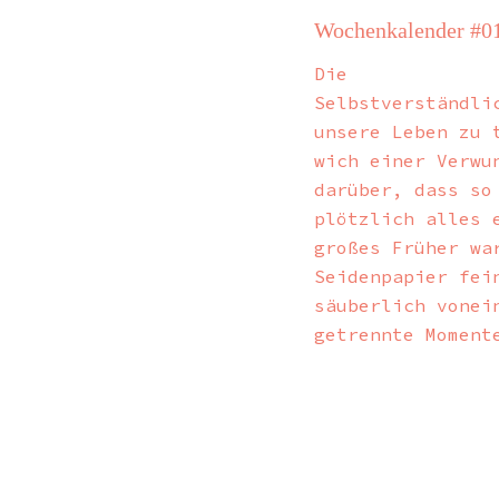
Wochenkalender #0
Die
Selbstverständli
unsere Leben zu 
wich einer Verwu
darüber, dass so
plötzlich alles 
großes Früher wa
Seidenpapier fei
säuberlich vonei
getrennte Moment