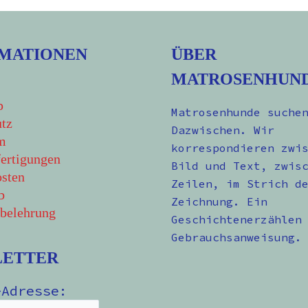
MATIONEN
ÜBER
MATROSENHUN
p
Matrosenhunde suche
tz
Dazwischen. Wir
m
korrespondieren zwi
ertigungen
Bild und Text, zwis
sten
Zeilen, im Strich d
b
Zeichnung. Ein
belehrung
Geschichtenerzählen
Gebrauchsanweisung.
LETTER
-Adresse: