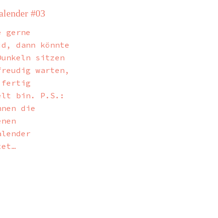
lender #03
e gerne
id, dann könnte
Dunkeln sitzen
freudig warten,
 fertig
elt bin. P.S.:
nnen die
enen
alender
tet…