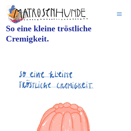
Inhalt
Zum
springen
Inhalt
springen
So eine kleine tröstliche
Cremigkeit.