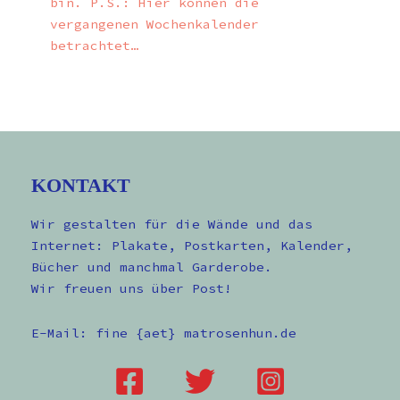
bin. P.S.: Hier können die
vergangenen Wochenkalender
betrachtet…
KONTAKT
Wir gestalten für die Wände und das
Internet: Plakate, Postkarten, Kalender,
Bücher und manchmal Garderobe.
Wir freuen uns über Post!
E-Mail: fine {aet} matrosenhun.de