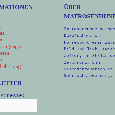
MATIONEN
ÜBER
MATROSENHUN
p
Matrosenhunde suche
tz
Dazwischen. Wir
m
korrespondieren zwi
ertigungen
Bild und Text, zwis
sten
Zeilen, im Strich d
b
Zeichnung. Ein
belehrung
Geschichtenerzählen
Gebrauchsanweisung.
LETTER
-Adresse: