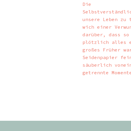
Die
Selbstverständli
unsere Leben zu 
wich einer Verwu
darüber, dass so
plötzlich alles 
großes Früher wa
Seidenpapier fei
säuberlich vonei
getrennte Moment