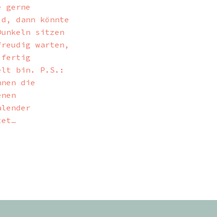
e gerne
id, dann könnte
Dunkeln sitzen
freudig warten,
 fertig
elt bin. P.S.:
nnen die
enen
alender
tet…