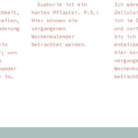
Euphorie ist ein
Ich wär
chkeit,
hartes Pflaster. P.S.:
Zellulo
teilen,
Hier können die
ich im 
nderung
vergangenen
und vor
Wochenkalender
bis ich
ein
betrachtet werden.
entwick
r; von
Hier kö
n
vergang
nander
Wochenk
e in…
betrach