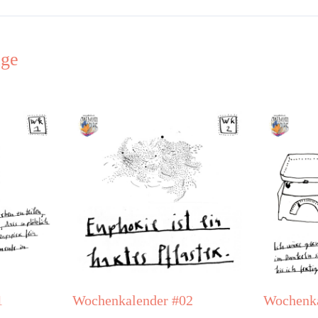
äge
1
Wochenkalender #02
Wochenka