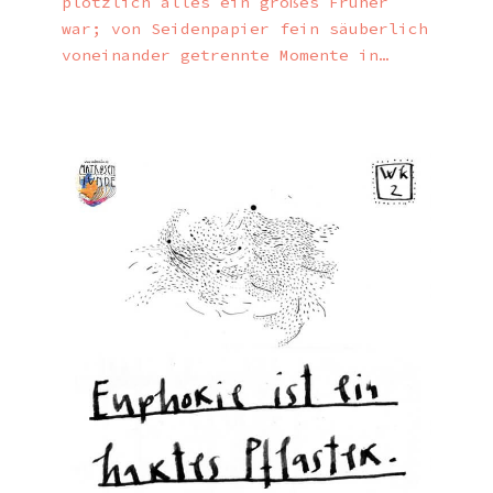
plötzlich alles ein großes Früher
war; von Seidenpapier fein säuberlich
voneinander getrennte Momente in…