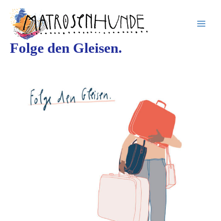
Inhalt
Zum
springen
Inhalt
springen
Folge den Gleisen.