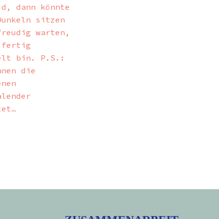
id, dann könnte
Dunkeln sitzen
freudig warten,
 fertig
elt bin. P.S.:
nnen die
enen
alender
tet…