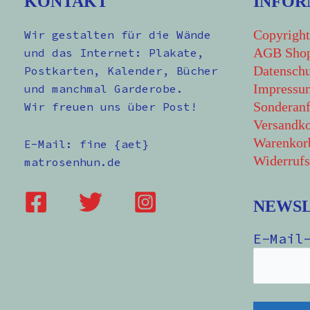
KONTAKT
INFOR
Copyright
Wir gestalten für die Wände
AGB Sho
und das Internet: Plakate,
Datenschu
Postkarten, Kalender, Bücher
Impressu
und manchmal Garderobe.
Sonderanf
Wir freuen uns über Post!
Versandko
Warenkor
E-Mail: fine {aet}
Widerrufs
matrosenhun.de
NEWS
E-Mail