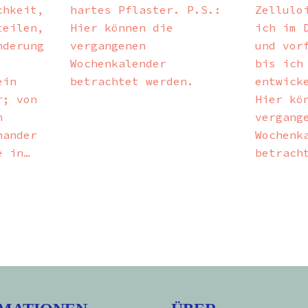
chkeit,
hartes Pflaster. P.S.:
Zellulo
teilen,
Hier können die
ich im 
nderung
vergangenen
und vor
Wochenkalender
bis ich
ein
betrachtet werden.
entwick
r; von
Hier kö
n
vergang
nander
Wochenk
e in…
betrach