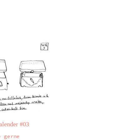
lender #03
e gerne