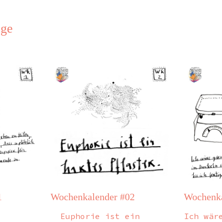
äge
1
Wochenkalender #02
Wochenka
Euphorie ist ein
Ich wär