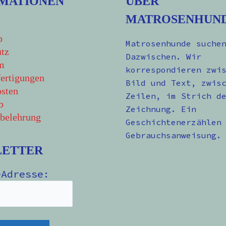
MATIONEN
ÜBER
MATROSENHUN
p
Matrosenhunde suche
tz
Dazwischen. Wir
m
korrespondieren zwi
ertigungen
Bild und Text, zwis
sten
Zeilen, im Strich d
b
Zeichnung. Ein
belehrung
Geschichtenerzählen
Gebrauchsanweisung.
LETTER
-Adresse: