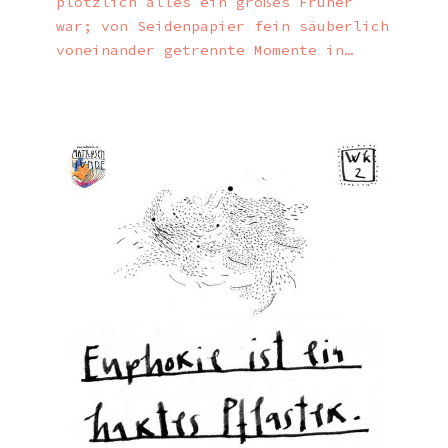
plötzlich alles ein großes Früher
war; von Seidenpapier fein säuberlich
voneinander getrennte Momente in…