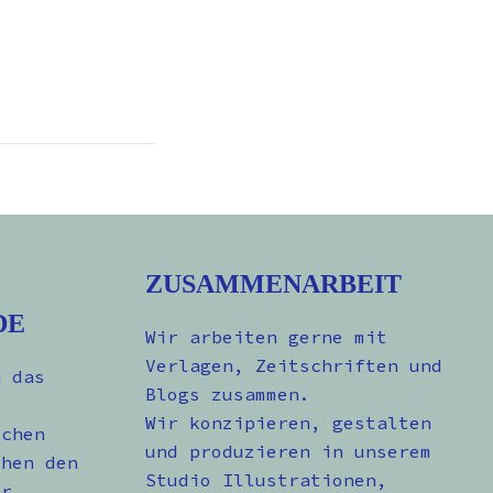
ZUSAMMENARBEIT
DE
Wir arbeiten gerne mit
Verlagen, Zeitschriften und
n das
Blogs zusammen.
Wir konzipieren, gestalten
schen
und produzieren in unserem
chen den
Studio Illustrationen,
er