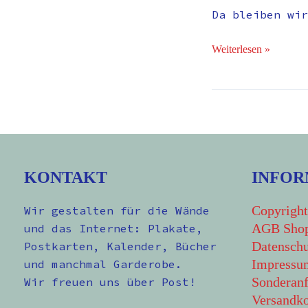
Da bleiben wir
Weiterlesen »
KONTAKT
INFOR
Copyright
Wir gestalten für die Wände
AGB Sho
und das Internet: Plakate,
Datenschu
Postkarten, Kalender, Bücher
Impressu
und manchmal Garderobe.
Sonderanf
Wir freuen uns über Post!
Versandko