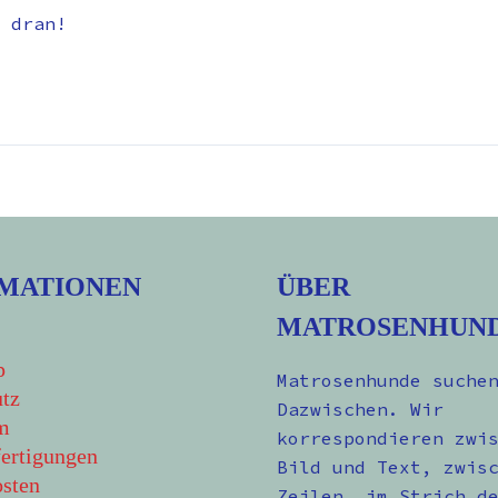
 dran!
MATIONEN
ÜBER
MATROSENHUN
p
Matrosenhunde suche
tz
Dazwischen. Wir
m
korrespondieren zwi
ertigungen
Bild und Text, zwis
sten
Zeilen, im Strich d