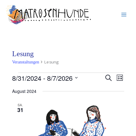
Inhalt
Zum
springen
Inhalt
springen
Lesung
Veranstaltungen
Lesung
Veranstaltungen
8/31/2024
 - 
8/7/2026
Veranstaltungen
Suche
Veransta
Liste
Suche
Ansichte
Datum
August 2024
und
Navigati
wählen.
Ansichten,
SA.
Navigation
31